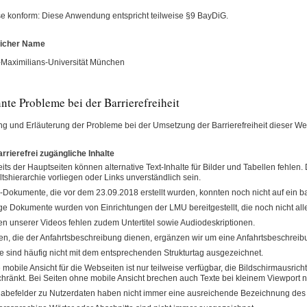
se konform: Diese Anwendung entspricht teilweise §9 BayDiG.
licher Name
Maximilians-Universität München
nte Probleme bei der Barrierefreiheit
ung und Erläuterung der Probleme bei der Umsetzung der Barrierefreiheit dieser Web
arrierefrei zugängliche Inhalte
its der Hauptseiten können alternative Text-Inhalte für Bilder und Tabellen fehlen.
ltshierarchie vorliegen oder Links unverständlich sein.
Dokumente, die vor dem 23.09.2018 erstellt wurden, konnten noch nicht auf ein ba
ge Dokumente wurden von Einrichtungen der LMU bereitgestellt, die noch nicht alle 
en unserer Videos fehlen zudem Untertitel sowie Audiodeskriptionen.
en, die der Anfahrtsbeschreibung dienen, ergänzen wir um eine Anfahrtsbeschreibu
te sind häufig nicht mit dem entsprechenden Strukturtag ausgezeichnet.
 mobile Ansicht für die Webseiten ist nur teilweise verfügbar, die Bildschirmausrich
hränkt. Bei Seiten ohne mobile Ansicht brechen auch Texte bei kleinem Viewport n
abefelder zu Nutzerdaten haben nicht immer eine ausreichende Bezeichnung des