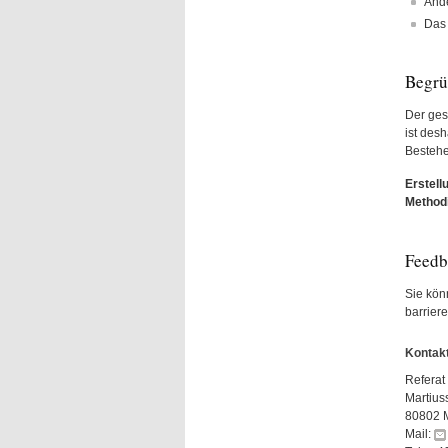
Ande
Das 
Begr
Der ges
ist desh
Bestehe
Erstell
Method
Feedb
Sie könn
barriere
Kontakt
Referat 
Martius
80802 
Mail: