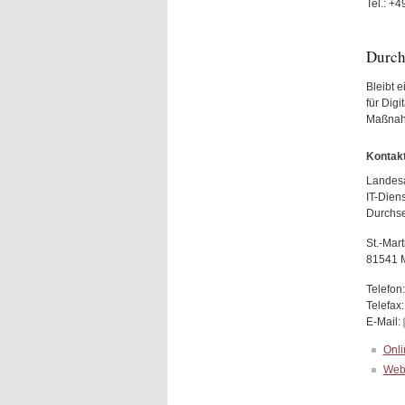
Tel.: +4
Durch
Bleibt 
für Dig
Maßnahm
Kontakt
Landesa
IT-Dien
Durchse
St.-Mar
81541 
Telefon
Telefax
E-Mail:
Onli
Weba