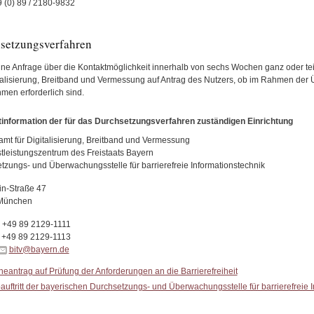
9 (0) 89 / 2180-9832
setzungsverfahren
eine Anfrage über die Kontaktmöglichkeit innerhalb von sechs Wochen ganz oder te
italisierung, Breitband und Vermessung auf Antrag des Nutzers, ob im Rahmen de
en erforderlich sind.
information der für das Durchsetzungsverfahren zuständigen Einrichtung
mt für Digitalisierung, Breitband und Vermessung
stleistungszentrum des Freistaats Bayern
tzungs- und Überwachungsstelle für barrierefreie Informationstechnik
tin-Straße 47
München
: +49 89 2129-1111
: +49 89 2129-1113
bitv@bayern.de
neantrag auf Prüfung der Anforderungen an die Barrierefreiheit
uftritt der bayerischen Durchsetzungs- und Überwachungsstelle für barrierefreie 