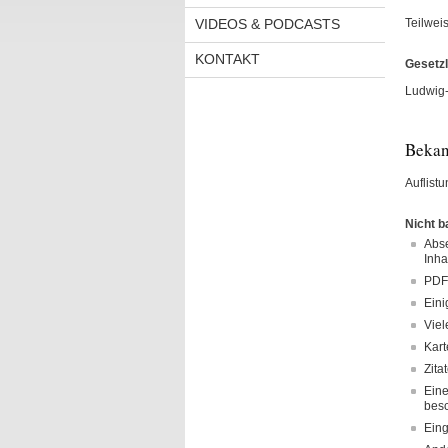
VIDEOS & PODCASTS
Teilwei
KONTAKT
Gesetz
Ludwig-
Bekan
Auflist
Nicht b
Abse
Inha
PDF-
Eini
Viel
Kart
Zita
Eine
besc
Eing