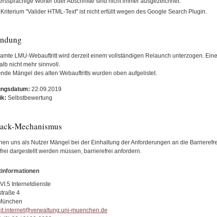
rssprachige Wörter oder Abschnitte sind nicht immer ausgezeichnet.
Kriterium "Valider HTML-Text" ist nicht erfüllt wegen des Google Search Plugin.
ündung
amte LMU-Webauftritt wird derzeit einem vollständigen Relaunch unterzogen. Ei
alb nicht mehr sinnvoll.
nde Mängel des alten Webauftritts wurden oben aufgelistet.
ungsdatum:
22.09.2019
ik:
Selbstbewertung
ack-Mechanismus
en uns als Nutzer Mängel bei der Einhaltung der Anforderungen an die Barrierefreih
frei dargestellt werden müssen, barrierefrei anfordern.
informationen
VI.5 Internetdienste
straße 4
München
it.internet@verwaltung.uni-muenchen.de