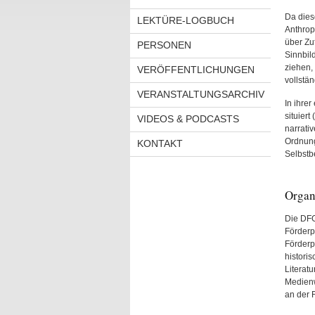
Da dies
LEKTÜRE-LOGBUCH
Anthrop
über Zu
PERSONEN
Sinnbil
ziehen,
VERÖFFENTLICHUNGEN
vollstä
VERANSTALTUNGSARCHIV
In ihre
situiert
VIDEOS & PODCASTS
narrativ
Ordnung
KONTAKT
Selbstb
Organ
Die DFG
Förderp
Förderp
histori
Literatu
Medienw
an der F