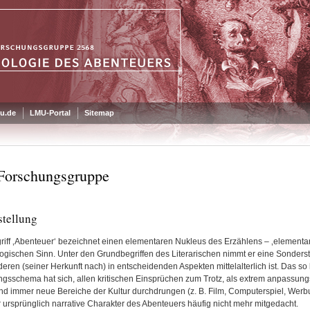
u.de
LMU-Portal
Sitemap
Forschungsgruppe
stellung
riff ‚Abenteuer‘ bezeichnet einen elementaren Nukleus des Erzählens – ‚elementar
ogischen Sinn. Unter den Grundbegriffen des Literarischen nimmt er eine Sonderstel
eren (seiner Herkunft nach) in entscheidenden Aspekten mittelalterlich ist. Das 
ngsschema hat sich, allen kritischen Einsprüchen zum Trotz, als extrem anpassu
und immer neue Bereiche der Kultur durchdrungen (z. B. Film, Computerspiel, Werb
r ursprünglich narrative Charakter des Abenteuers häufig nicht mehr mitgedacht.