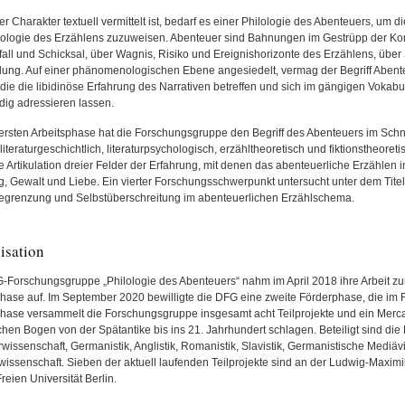
er Charakter textuell vermittelt ist, bedarf es einer Philologie des Abenteuers, um
ologie des Erzählens zuzuweisen. Abenteuer sind Bahnungen im Gestrüpp der Kont
fall und Schicksal, über Wagnis, Risiko und Ereignishorizonte des Erzählens, übe
dung. Auf einer phänomenologischen Ebene angesiedelt, vermag der Begriff Abent
 die die libidinöse Erfahrung des Narrativen betreffen und sich im gängigen Vokabul
ndig adressieren lassen.
r ersten Arbeitsphase hat die Forschungsgruppe den Begriff des Abenteuers im Schn
 (literaturgeschichtlich, literaturpsychologisch, erzähltheoretisch und fiktionstheore
e Artikulation dreier Felder der Erfahrung, mit denen das abenteuerliche Erzählen i
, Gewalt und Liebe. Ein vierter Forschungsschwerpunkt untersucht unter dem Tite
egrenzung und Selbstüberschreitung im abenteuerlichen Erzählschema.
isation
-Forschungsgruppe „Philologie des Abenteuers“ nahm im April 2018 ihre Arbeit zunä
hase auf. Im September 2020 bewilligte die DFG eine zweite Förderphase, die im Fr
hase versammelt die Forschungsgruppe insgesamt acht Teilprojekte und ein Merca
schen Bogen von der Spätantike bis ins 21. Jahrhundert schlagen. Beteiligt sind d
rwissenschaft, Germanistik, Anglistik, Romanistik, Slavistik, Germanistische Mediäv
issenschaft. Sieben der aktuell laufenden Teilprojekte sind an der Ludwig-Maximi
reien Universität Berlin.