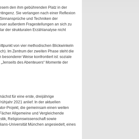
 diesem den ihm gebührenden Platz in der
ingenz. Sie verlangen nach einer Reflexion
r Sinnansprüche und Techniken der
euer außerdem Fragestellungen an sich zu
ar der strukturalen Erzählanalyse nicht
ittpunkt von vier methodischen Blickwinkeln
tisch). Im Zentrum der zweiten Phase steht die
n besonderer Weise konfrontiert ist: soziale
l „Jenseits des Abenteuers“ Momente der
chst für eine erste, dreijährige
ühjahr 2021 anlief. In der aktuellen
tor-Projekt, die gemeinsam einen weiten
ie Fächer Allgemeine und Vergleichende
istik, Religionswissenschaft sowie
lians-Universität München angesiedelt, eines