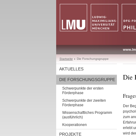
www.lm
Startseite
Die Forschungsgruppe
AKTUELLES
Die 
DIE FORSCHUNGSGRUPPE
Schwerpunkte der ersten
Förderphase
Frage
Schwerpunkte der zweiten
Förderphase
Der Beg
psychol
Wissenschaftliches Programm
zum and
(ausführlich)
Erfahru
Kooperationen
erlebt 
wird de
PROJEKTE